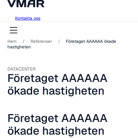
018-751 23 00
Hoppa
Kontakta oss
till
innehåll
Hem
/
Referenser
/
Företaget AAAAAA ökade
hastigheten
DATACENTER
Företaget AAAAAA
ökade hastigheten
Företaget AAAAAA
ökade hastigheten