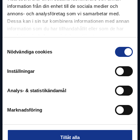
information från din enhet till de sociala medier och
Endpoint-säkerhet
annons- och analysföretag som vi samarbetar med.
Nätverkssäkerhet
Dessa kan i sin tur kombinera informationen med annan
Säkerhetsanalys
information som du har tillhandahållit eller som de har
samlat in när du har använt deras tjänster.
Säkerhetsrådgivning
Samtyckesval
Nödvändiga cookies
Infrastruktur
Inställningar
IT drift & infrastruktur
Digital arbetsplats
Analys- & statistikändamål
Molnlagring
Hosting
Marknadsföring
Nätverk
Backup & återläsning
Tillåt alla