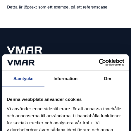
Detta är löptext som ett exempel på ett referenscase
Vi får IT att fungera.
Kronåsvägen 10
Samtycke
Information
Om
756 51 Uppsala
Denna webbplats använder cookies
Vi använder enhetsidentifierare för att anpassa innehållet
Säkerhet
och annonserna till användarna, tillhandahålla funktioner
för sociala medier och analysera vår trafik. Vi
IT säkerhet & tillgänglighet
vidarebefordrar även sådana identifierare och annan