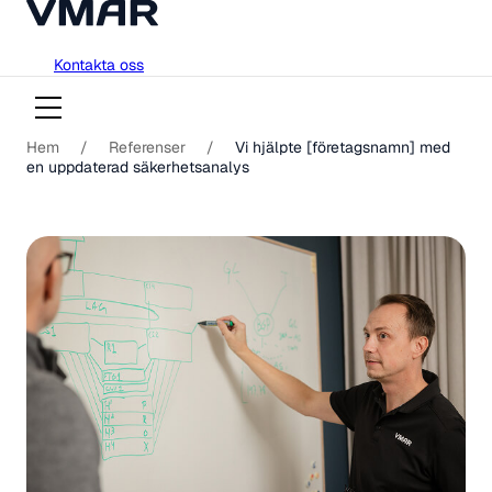
018-751 23 00
Hoppa
Kontakta oss
till
innehåll
Hem
/
Referenser
/
Vi hjälpte [företagsnamn] med
en uppdaterad säkerhetsanalys