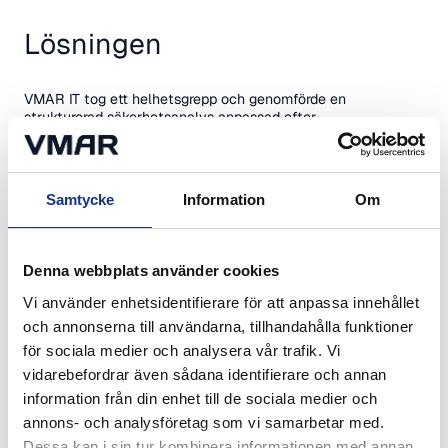
Lösningen
VMAR IT tog ett helhetsgrepp och genomförde en
strukturerad säkerhetsanalys anpassad efter
[företagsnamn]s verksamhet, arbetssätt och tekniska miljö.
Arbetet inkluderade bland annat:
Samtycke
Information
Om
Genomgång av befintlig IT-infrastruktur och system
Identifiering av risker och sårbarheter
Bedömning av nuvarande säkerhetsnivå
Denna webbplats använder cookies
Intervjuer med nyckelpersoner i organisationen
Kartläggning av processer och behörighetshantering
Vi använder enhetsidentifierare för att anpassa innehållet
och annonserna till användarna, tillhandahålla funktioner
Allt sammanställdes i en tydlig och konkret rapport där
för sociala medier och analysera vår trafik. Vi
tekniska insikter översattes till praktiska rekommendationer.
Fokus låg inte bara på att identifiera problem – utan på att
vidarebefordrar även sådana identifierare och annan
skapa en realistisk och prioriterad väg framåt.
information från din enhet till de sociala medier och
annons- och analysföretag som vi samarbetar med.
Dessa kan i sin tur kombinera informationen med annan